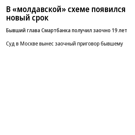
В «молдавской» схеме появился
новый срок
Бывший глава Смартбанка получил заочно 19 лет
Суд в Москве вынес заочный приговор бывшему
председателю совета директоров Смартбанка
Александру Галкину. По версии следствия, он
вместе с одним из крупнейших российских
обнальщиков Сергеем Магиным создал
преступное сообщество, которое вывело из
России по так называемой молдавской схеме
порядка 126 млрд руб. Показания на бывших
финансистов дал другой теневой банкир —
Агустин Моралес-Эскомилья, уже отбывающий
длительный срок. Сергей Магин, отсидев часть