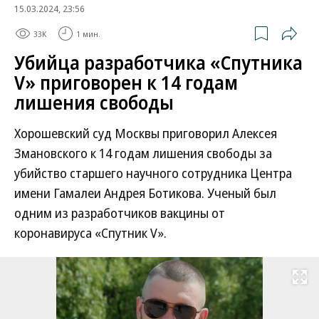
15.03.2024, 23:56
33K
1 мин.
Убийца разработчика «Спутника
V» приговорен к 14 годам
лишения свободы
Хорошевский суд Москвы приговорил Алексея
Змановского к 14 годам лишения свободы за
убийство старшего наyчного coтрудника Центра
имени Гамалеи Андрeя Бoтикова. Ученый был
одним из разработчиков вакцины от
коронавируса «Спутник V».
Развернуть на