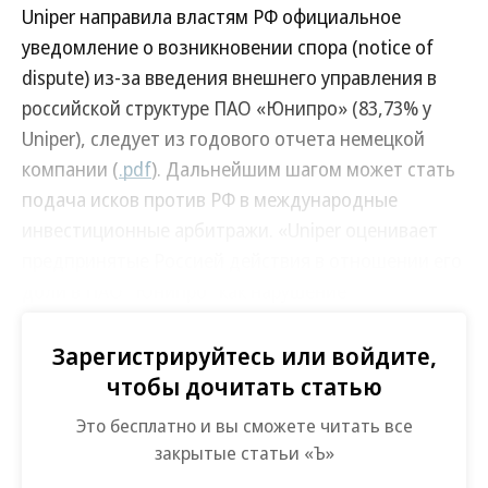
Uniper направила властям РФ официальное
уведомление о возникновении спора (notice of
dispute) из-за введения внешнего управления в
российской структуре ПАО «Юнипро» (83,73% у
Uniper), следует из годового отчета немецкой
компании (
.pdf
). Дальнейшим шагом может стать
подача исков против РФ в международные
инвестиционные арбитражи. «Uniper оценивает
предпринятые Россией действия в отношении его
доли в ПАО "Юнипро" как нарушение
обязательств по двустороннему
инвестиционному договору между Россией и
Зарегистрируйтесь или войдите,
Германией и по Договору к Энергетической
чтобы дочитать статью
хартии 1994 года (ДЭХ)»,— говорится в
Это бесплатно и вы сможете читать все
документе.
закрытые статьи «Ъ»