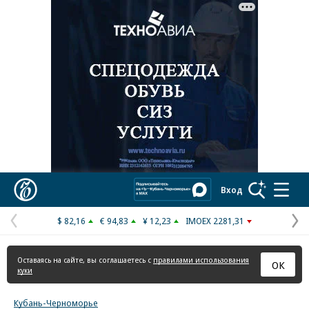
Реклама в «Ъ» www.kommersant.ru/ad
Коммерсантъ
Вход
$ 82,16
€ 94,83
¥ 12,23
IMOEX 2281,31
Предыдущая
С
страница
с
Оставаясь на сайте, вы соглашаетесь с
правилами использования
ОК
куки
Кубань-Черноморье