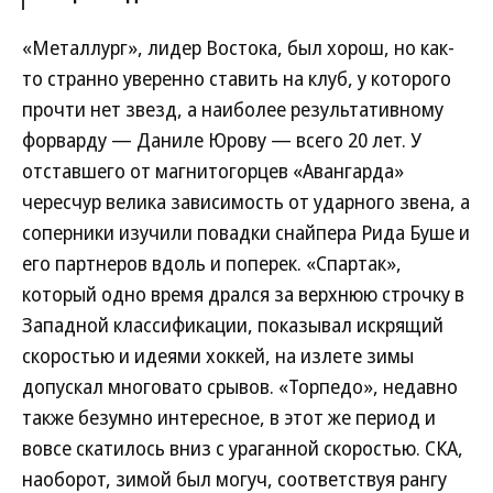
«Металлург», лидер Востока, был хорош, но как-
то странно уверенно ставить на клуб, у которого
прочти нет звезд, а наиболее результативному
форварду — Даниле Юрову — всего 20 лет. У
отставшего от магнитогорцев «Авангарда»
чересчур велика зависимость от ударного звена, а
соперники изучили повадки снайпера Рида Буше и
его партнеров вдоль и поперек. «Спартак»,
который одно время дрался за верхнюю строчку в
Западной классификации, показывал искрящий
скоростью и идеями хоккей, на излете зимы
допускал многовато срывов. «Торпедо», недавно
также безумно интересное, в этот же период и
вовсе скатилось вниз с ураганной скоростью. СКА,
наоборот, зимой был могуч, соответствуя рангу