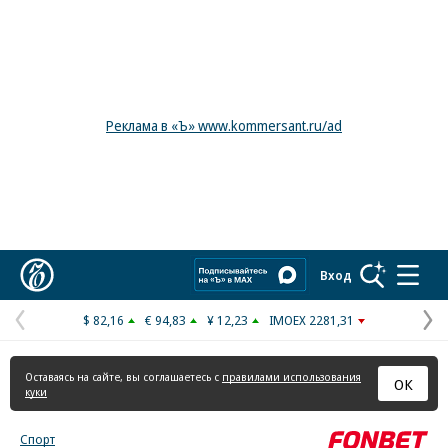
Реклама в «Ъ» www.kommersant.ru/ad
Коммерсантъ
Вход
$ 82,16
€ 94,83
¥ 12,23
IMOEX 2281,31
Предыдущая
С
страница
с
Оставаясь на сайте, вы соглашаетесь с
правилами использования
ОК
куки
Спорт