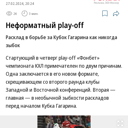
27.02.2024, 20:24
Реклама, ООО Фонкор
2K
3 мин.
Неформатный play-off
Расклад в борьбе за Кубок Гагарина как никогда
зыбок
Стартующий в четверг play-off «Фонбет»
чемпионата КХЛ примечателен по двум причинам.
Одна заключается в его новом формате,
скрещивающем со второго раунда клубы
Западной и Восточной конференций. Вторая —
главная — в необычной зыбкости раскладов
перед началом Кубка Гагарина.
Развернуть на