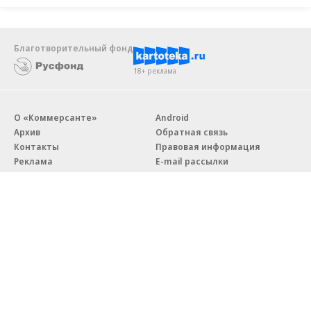
Благотворительный фонд
18+ реклама
О «Коммерсанте»
Android
Архив
Обратная связь
Контакты
Правовая информация
Реклама
E-mail рассылки
Вакансии
18+
© АО «Коммерсантъ». 127006, Москва, Оружейный переулок д. 41,
тел. +7 (495) 797-69-70.
Сетевое издание «Коммерсантъ» (доменное имя сайта:
kommersant.ru) зарегистрировано Федеральной службой
по надзору в сфере связи, информационных технологий и массовых