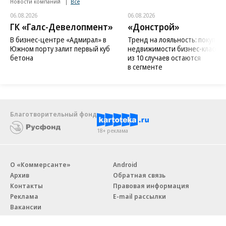
Новости компаний
Все
06.08.2026
06.08.2026
ГК «Галс-Девелопмент»
«Донстрой»
В бизнес-центре «Адмирал» в
Тренд на лояльность: покупат
Южном порту залит первый куб
недвижимости бизнес-класса в
бетона
из 10 случаев остаются
в сегменте
Благотворительный фонд
18+ реклама
О «Коммерсанте»
Android
Архив
Обратная связь
Контакты
Правовая информация
Реклама
E-mail рассылки
Вакансии