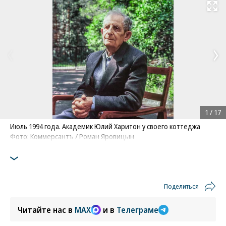
Развернуть на
1
/
17
Июль 1994 года. Академик Юлий Харитон у своего коттеджа
Фото: Коммерсантъ / Роман Яровицын
Поделиться
Читайте нас в
MAX
и в
Телеграме