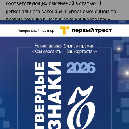
соответствующих изменений в статью 11
регионального закона «Об уполномоченном по
правам ребенка в Республике Башкортостан».
Законопроект был разработан по предложению
рабочей группы регионального парламента по
профилактике случаев травли в детских
коллективах. По данным инициаторов
законопроекта, около 10% детей подвергаются
травле в той или иной форме, а около половины
страдают от издевательств.
Как
сообщал
«Ъ-Уфа», в новом составе рабочая
группа по профилактике буллинга будет также
заниматься вопросами деструктивного поведения
учеников в целом.
Майя Иванова