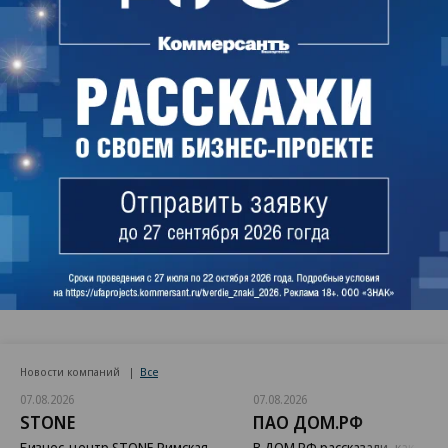
Читайте нас в
Telegram
и
ВКонтакте
Поделиться
Читайте нас в
MAX
и в
Телеграме
Новости компаний
Все
07.08.2026
07.08.2026
STONE
ПАО ДОМ.РФ
Бизнес-центр STONE Римская
В ДОМ.РФ рассказали, как