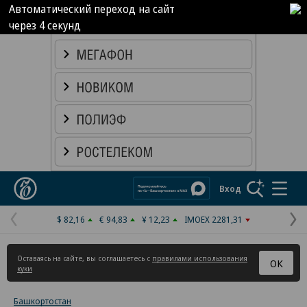
Автоматический переход на сайт
через
4
секунд
Реклама в «Ъ» www.kommersant.ru/ad
Коммерсантъ
Вход
$ 82,16
€ 94,83
¥ 12,23
IMOEX 2281,31
Предыдущая
С
страница
с
Оставаясь на сайте, вы соглашаетесь с
правилами использования
ОК
куки
Башкортостан