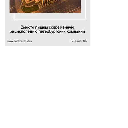
ммерсантъ