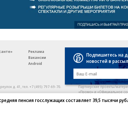
санте»
Реклама
Обратная связь
Подпишитесь на 
Вакансии
Правовая информация
новостей в рассы
Android
E-mail рассылки
реулок д. 41,
тел. +7 (495) 797-69-70.
Партнерские проекты/матери
«Промо» и «Официальное со
а: kommersant.ru) зарегистрировано
средняя пенсия госслужащих составляет 39,5 тысячи руб
нформационных технологий
На kommersant.ru применяют
ционный номер и дата принятия
1 октября 2019 г.