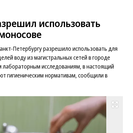
азрешил использовать
омоносове
анкт-Петербургу разрешило использовать для
елей воду из магистральных сетей в городе
м лабораторным исследованиям, в настоящий
уют гигиеническим нормативам, сообщили в
Развернуть на весь экран
Фо
М
Ба