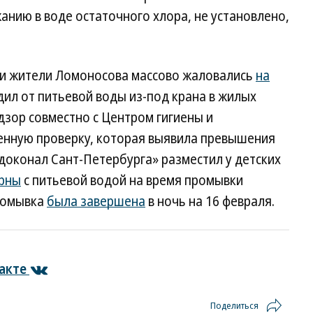
анию в воде остаточного хлора, не установлено,
ли жители Ломоносова массово жаловались
на
дил от питьевой воды из-под крана в жилых
зор совместно с Центром гигиены и
енную проверку, которая выявила превышения
доконал Сант-Петербурга» разместил у детских
рны
с питьевой водой на время промывки
Промывка
была завершена
в ночь на 16 февраля.
акте
Поделиться