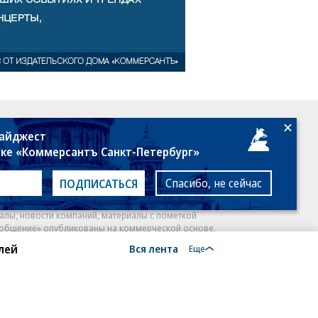
18+
дайджест
лке «Коммерсантъ Санкт-Петербург»
Спасибо, не сейчас
ПОДПИСАТЬСЯ
алы, новости компаний, материалы с пометкой
общение» опубликованы на коммерческой основе.
лей
Вся лента
ся рекомендательные технологии.
Подробнее
Еще