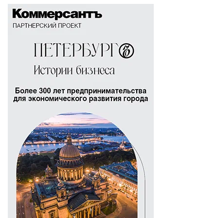
то:
ария
кланова,