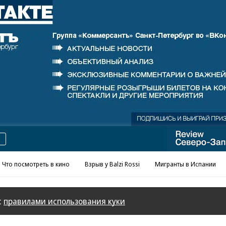
Реклама в «Ъ» www.kommersant.ru/ad
Что посмотреть в кино
Взрыв у Balzi Rossi
Мигранты в Испании
с
правилами использования куки