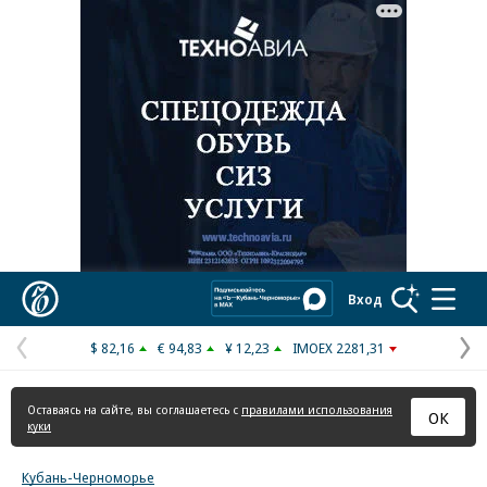
Реклама в «Ъ» www.kommersant.ru/ad
Коммерсантъ
Вход
$ 82,16
€ 94,83
¥ 12,23
IMOEX 2281,31
Предыдущая
С
страница
с
Оставаясь на сайте, вы соглашаетесь с
правилами использования
ОК
куки
Кубань-Черноморье