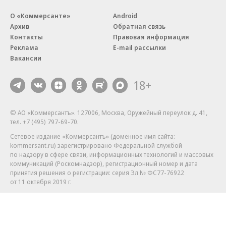
О «Коммерсанте»
Android
Архив
Обратная связь
Контакты
Правовая информация
Реклама
E-mail рассылки
Вакансии
18+
© АО «Коммерсантъ». 127006, Москва, Оружейный переулок д. 41,
тел. +7 (495) 797-69-70.
Сетевое издание «Коммерсантъ» (доменное имя сайта:
kommersant.ru) зарегистрировано Федеральной службой
по надзору в сфере связи, информационных технологий и массовых
коммуникаций (Роскомнадзор), регистрационный номер и дата
принятия решения о регистрации: серия
Эл № ФС77-76922
от 11 октября 2019 г.
Партнерские проекты/материалы, новости компаний, материалы
с пометкой «Промо» и «Официальное сообщение» опубликованы
на коммерческой основе.