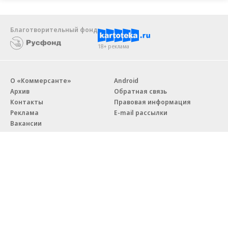
Благотворительный фонд
18+ реклама
О «Коммерсанте»
Android
Архив
Обратная связь
Контакты
Правовая информация
Реклама
E-mail рассылки
Вакансии
18+
© АО «Коммерсантъ». 127006, Москва, Оружейный переулок д. 41,
тел. +7 (495) 797-69-70.
Сетевое издание «Коммерсантъ» (доменное имя сайта:
kommersant.ru) зарегистрировано Федеральной службой
по надзору в сфере связи, информационных технологий и массовых