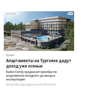
РЕКЛАМА
Промо
Апартаменты на Тургояке дадут
доход уже осенью
Baden Family предлагает приобрести
апартаменты незадолго до ввода в
эксплуатацию
Реклама ООО «Баден-Диджитал», ИНН 6671285563