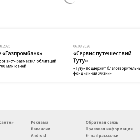
08.2026
06.08.2026
 «Газпромбанк»
«Сервис путешествий
Туту»
роНэкст» разместил облигаций
700 млн юаней
«Туту» поддержит благотворительн
фонд «Линия Жизни»
санте»
Реклама
Обратная связь
Вакансии
Правовая информация
Android
E-mail рассылки