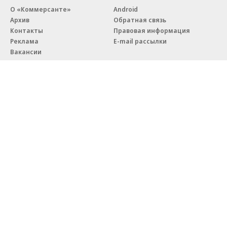
О «Коммерсанте»
Android
Архив
Обратная связь
Контакты
Правовая информация
Реклама
E-mail рассылки
Вакансии
18+
© АО «Коммерсантъ». 127006, Москва, Оружейный переулок д. 41,
тел. +7 (495) 797-69-70.
Сетевое издание «Коммерсантъ» (доменное имя сайта:
kommersant.ru) зарегистрировано Федеральной службой
по надзору в сфере связи, информационных технологий и массовых
коммуникаций (Роскомнадзор), регистрационный номер и дата
принятия решения о регистрации: серия
Эл № ФС77-76922
от 11 октября 2019 г.
Партнерские проекты/материалы, новости компаний, материалы
с пометкой «Промо» и «Официальное сообщение» опубликованы
на коммерческой основе.
На kommersant.ru применяются рекомендательные технологии.