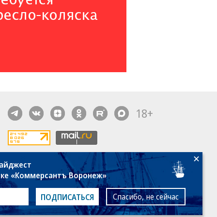
18+
дайджест
алы, новости компаний, материалы с пометкой
лке «Коммерсантъ Воронеж»
общение» опубликованы на коммерческой основе.
ся рекомендательные технологии.
Подробнее
Спасибо, не сейчас
ПОДПИСАТЬСЯ