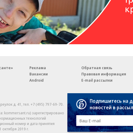
санте»
Реклама
Обратная связь
Вакансии
Правовая информация
Android
E-mail рассылки
Подпишитесь на 
реулок д. 41,
тел. +7 (495) 797-69-70.
Партнерские проекты/матери
новостей в рассы
«Промо» и «Официальное со
а: kommersant.ru) зарегистрировано
нформационных технологий
На kommersant.ru применяют
ционный номер и дата принятия
1 октября 2019 г.