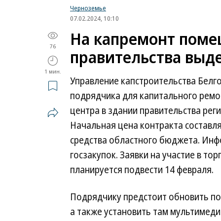
Черноземье
07.02.2024, 10:10
На капремонт поме
76
правительства выде
1 мин.
Управление капстроительства Белг
подрядчика для капитального ремон
центра в здании правительства рег
Начальная цена контракта составля
средства областного бюджета. Инф
госзакупок. Заявки на участие в то
планируется подвести 14 февраля.
Подрядчику предстоит обновить пот
а также установить там мультимеди