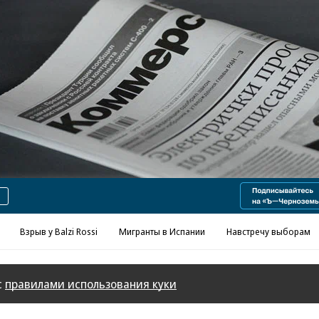
Реклама в «Ъ» www.kommersant.ru/ad
Взрыв у Balzi Rossi
Мигранты в Испании
Навстречу выборам
с
правилами использования куки