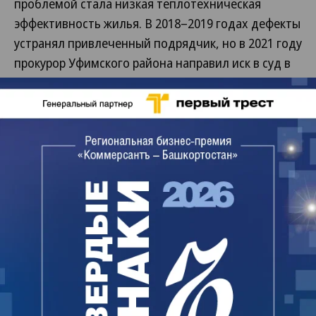
проблемой стала низкая теплотехническая
эффективность жилья. В 2018–2019 годах дефекты
устранял привлеченный подрядчик, но в 2021 году
прокурор Уфимского района направил иск в суд в
защиту переселенных граждан. В сентябре 2022
года Уфимский районный суд обязал
администрацию и ФРЖС выделить физлицам
другое жилье. Фонд обменял бракованные
квартиры на жилые помещения в поселке
Миловка. Посчитав, что рыночная стоимость
предоставленного жилья составила 15 млн руб.,
он направил претензию в «Региональный фонд», а
затем иск в суд.
Первая инстанция, а вслед за ней и апелляция,
отказали в удовлетворении иска, отметив, что