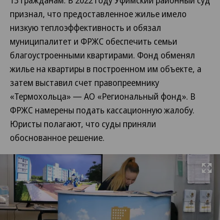
13 гражданам. В 2022 году Уфимский районный суд
признал, что предоставленное жилье имело
низкую теплоэффективность и обязал
муниципалитет и ФРЖС обеспечить семьи
благоустроенными квартирами. Фонд обменял
жилье на квартиры в построенном им объекте, а
затем выставил счет правопреемнику
«Термохольца» — АО «Региональный фонд». В
ФРЖС намерены подать кассационную жалобу.
Юристы полагают, что суды приняли
обоснованное решение.
Развернуть на