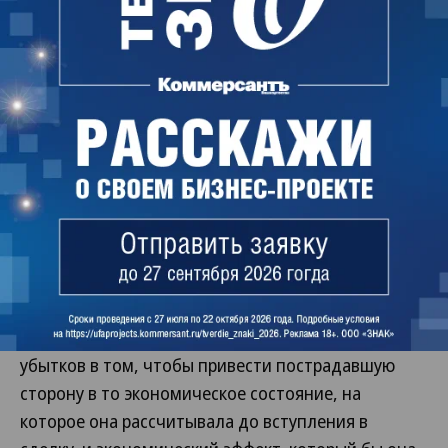
законодательство не дает заказчику права на
возмещение убытков, а позволяет требовать
безвозмездного устранения нарушений в
разумный срок, возмещения расходов на
устранение или уменьшения установленной за
работу цены.
В ФРЖС вчера сообщили «Ъ-Уфа», что намерены
подать кассационную жалобу.
По мнению партнера юридической компании
«Генезис» Василия Сосновского, суды приняли
обоснованное решение. «Смысл возмещения
убытков в том, чтобы привести пострадавшую
сторону в то экономическое состояние, на
которое она рассчитывала до вступления в