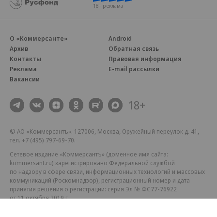
18+ реклама
О «Коммерсанте»
Android
Архив
Обратная связь
Контакты
Правовая информация
Реклама
E-mail рассылки
Вакансии
18+
© АО «Коммерсантъ». 127006, Москва, Оружейный переулок д. 41,
тел. +7 (495) 797-69-70.
Сетевое издание «Коммерсантъ» (доменное имя сайта:
kommersant.ru) зарегистрировано Федеральной службой
по надзору в сфере связи, информационных технологий и массовых
коммуникаций (Роскомнадзор), регистрационный номер и дата
принятия решения о регистрации: серия
Эл № ФС77-76922
от 11 октября 2019 г.
Партнерские проекты/материалы, новости компаний, материалы