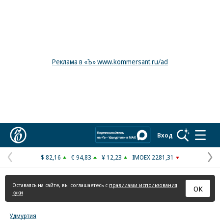
Реклама в «Ъ» www.kommersant.ru/ad
Коммерсантъ
Вход
$ 82,16
€ 94,83
¥ 12,23
IMOEX 2281,31
Предыдущая
С
страница
с
Оставаясь на сайте, вы соглашаетесь с
правилами использования
ОК
куки
Удмуртия