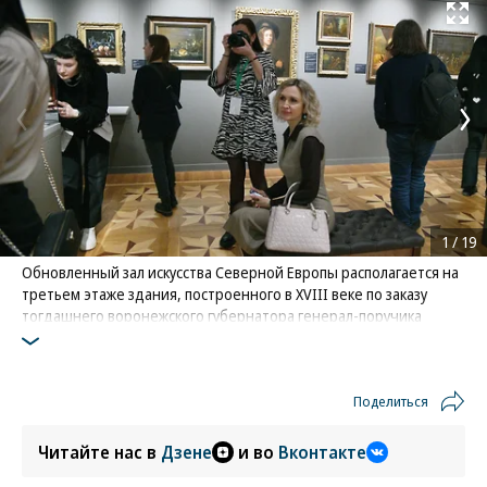
Развернуть на
1
/
19
Обновленный зал искусства Северной Европы располагается на
третьем этаже здания, построенного в XVIII веке по заказу
тогдашнего воронежского губернатора генерал-поручика
Ивана Потапова
Фото: Коммерсантъ / Андрей Архипов
Поделиться
Читайте нас в
Дзене
и во
Вконтакте