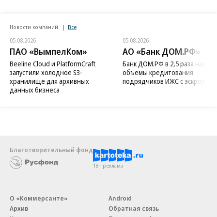
Новости компаний
Все
05.08.2026
05.08.2026
ПАО «ВымпелКом»
АО «Банк ДОМ.РФ»
Beeline Cloud и PlatformCraft
Банк ДОМ.РФ в 2,5 раза нараст
запустили холодное S3-
объемы кредитования
хранилище для архивных
подрядчиков ИЖС с эскроу
данных бизнеса
Благотворительный фонд
18+ реклама
О «Коммерсанте»
Android
Архив
Обратная связь