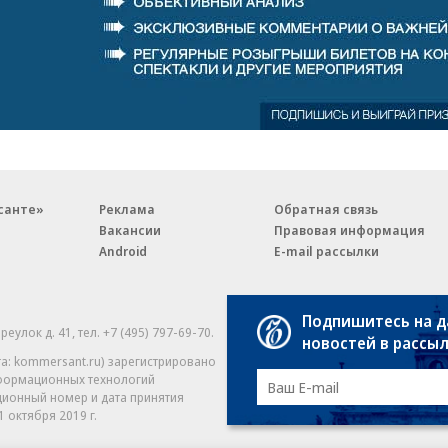
санте»
Реклама
Обратная связь
Вакансии
Правовая информация
Android
E-mail рассылки
Подпишитесь на 
реулок д. 41,
тел. +7 (495) 797-69-70.
Партнерские проекты/матери
новостей в рассы
«Промо» и «Официальное со
а: kommersant.ru) зарегистрировано
нформационных технологий
На kommersant.ru применяют
ционный номер и дата принятия
1 октября 2019 г.