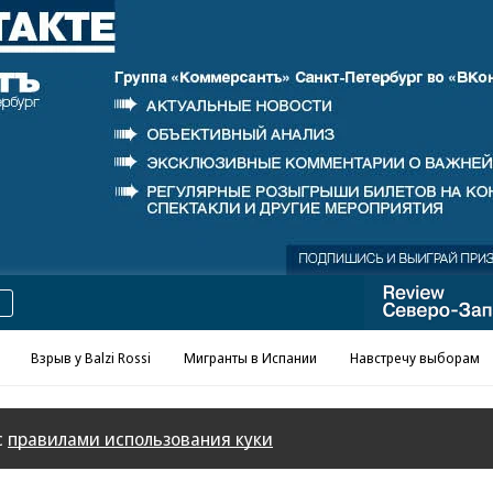
Реклама в «Ъ» www.kommersant.ru/ad
Взрыв у Balzi Rossi
Мигранты в Испании
Навстречу выборам
с
правилами использования куки