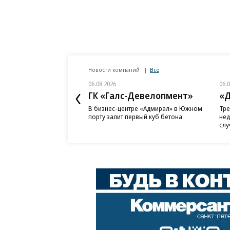
Новости компаний
Все
06.08.2026
06.
ГК «Галс-Девелопмент»
«Д
В бизнес-центре «Адмирал» в Южном
Тре
порту залит первый куб бетона
нед
слу