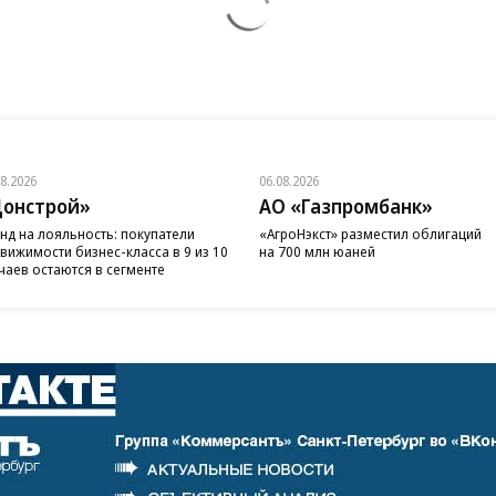
08.2026
06.08.2026
онстрой»
АО «Газпромбанк»
нд на лояльность: покупатели
«АгроНэкст» разместил облигаций
вижимости бизнес-класса в 9 из 10
на 700 млн юаней
чаев остаются в сегменте