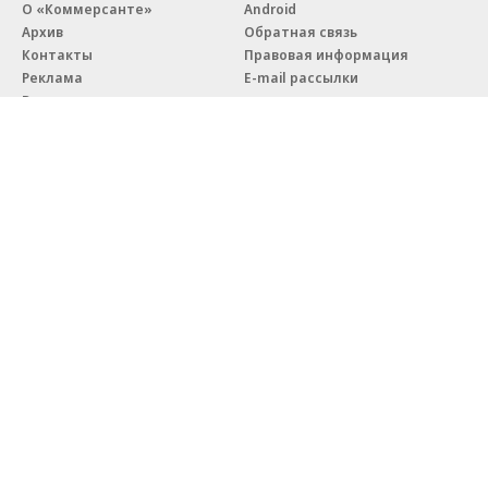
О «Коммерсанте»
Android
Архив
Обратная связь
Контакты
Правовая информация
Реклама
E-mail рассылки
Вакансии
18+
© АО «Коммерсантъ». 127006, Москва, Оружейный переулок д. 41,
тел. +7 (495) 797-69-70.
Сетевое издание «Коммерсантъ» (доменное имя сайта:
kommersant.ru) зарегистрировано Федеральной службой
по надзору в сфере связи, информационных технологий и массовых
коммуникаций (Роскомнадзор), регистрационный номер и дата
принятия решения о регистрации: серия
Эл № ФС77-76922
от 11 октября 2019 г.
Партнерские проекты/материалы, новости компаний, материалы
с пометкой «Промо» и «Официальное сообщение» опубликованы
на коммерческой основе.
На kommersant.ru применяются рекомендательные технологии.