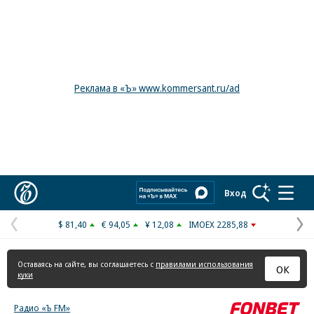
Реклама в «Ъ» www.kommersant.ru/ad
Коммерсантъ
Вход
$ 81,40
€ 94,05
¥ 12,08
IMOEX 2285,88
Предыдущая
С
страница
с
Оставаясь на сайте, вы соглашаетесь с
правилами использования
ОК
куки
Радио «Ъ FM»