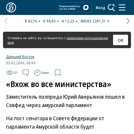
Коммерсантъ
Вход
$ 82,16
€ 94,83
¥ 12,23
IMOEX 2281,31
Предыдущая
С
страница
с
Оставаясь на сайте, вы соглашаетесь с
правилами использования
ОК
куки
Дальний Восток
03.02.2006, 00:00
121
3 мин.
«Вхож во все министерства»
Заместитель полпреда Юрий Аверьянов пошел в
Совфед через амурский парламент
На пост сенатора в Совете федерации от
парламента Амурской области будет