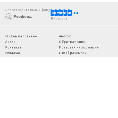
Благотворительный фонд
18+ реклама
О «Коммерсанте»
Android
Архив
Обратная связь
Контакты
Правовая информация
Реклама
E-mail рассылки
Вакансии
18+
© АО «Коммерсантъ». 127006, Москва, Оружейный переулок д. 41,
тел. +7 (495) 797-69-70.
Сетевое издание «Коммерсантъ» (доменное имя сайта:
kommersant.ru) зарегистрировано Федеральной службой
по надзору в сфере связи, информационных технологий и массовых
коммуникаций (Роскомнадзор), регистрационный номер и дата