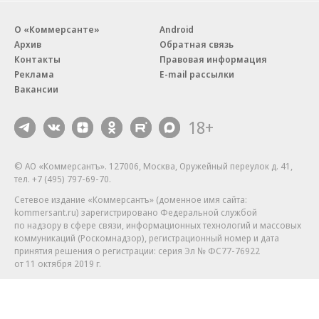
О «Коммерсанте»
Android
Архив
Обратная связь
Контакты
Правовая информация
Реклама
E-mail рассылки
Вакансии
18+
© АО «Коммерсантъ». 127006, Москва, Оружейный переулок д. 41,
тел. +7 (495) 797-69-70.
Сетевое издание «Коммерсантъ» (доменное имя сайта:
kommersant.ru) зарегистрировано Федеральной службой
по надзору в сфере связи, информационных технологий и массовых
коммуникаций (Роскомнадзор), регистрационный номер и дата
принятия решения о регистрации: серия
Эл № ФС77-76922
от 11 октября 2019 г.
Партнерские проекты/материалы, новости компаний, материалы
с пометкой «Промо» и «Официальное сообщение» опубликованы
на коммерческой основе.