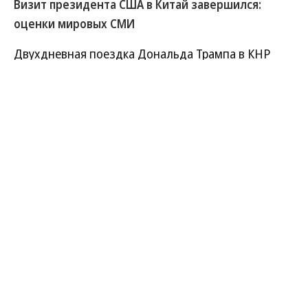
Визит президента США в Китай завершился:
оценки мировых СМИ
Двухдневная поездка Дональда Трампа в КНР
стала сегодня одной из главных тем в
международной прессе. Обозреватели подводят
предварительные итоги переговоров, отмечая,
что позиции США и КНР по ряду вопросов все еще
очень далеки.
Развернуть на