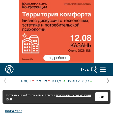
Реклама в «Ъ» www.kommersant.ru/ad
Коммерсантъ
Вход
$ 80,92
€ 93,19
¥ 11,99
IMOEX 2301,65
Предыдущая
С
страница
с
Оставаясь на сайте, вы соглашаетесь с
правилами использования
ОК
куки
Волга-Урал