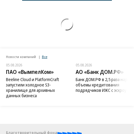
Новости компаний
Все
05.08.2026
05.08.2026
ПАО «ВымпелКом»
АО «Банк ДОМ.РФ»
Beeline Cloud и PlatformCraft
Банк ДОМ.РФ в 2,5 раза нараст
запустили холодное S3-
объемы кредитования
хранилище для архивных
подрядчиков ИЖС с эскроу
данных бизнеса
Благотворительный фонд