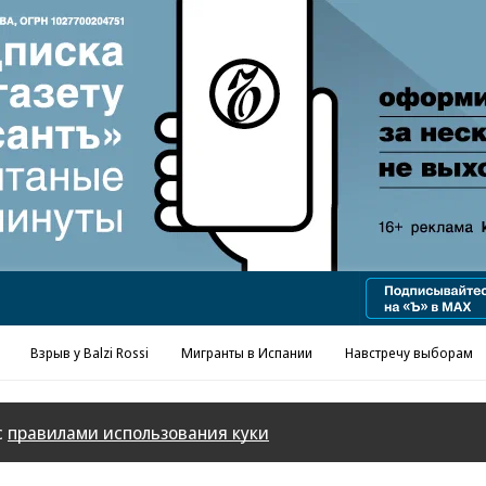
Реклама в «Ъ» www.kommersant.ru/ad
Взрыв у Balzi Rossi
Мигранты в Испании
Навстречу выборам
с
правилами использования куки