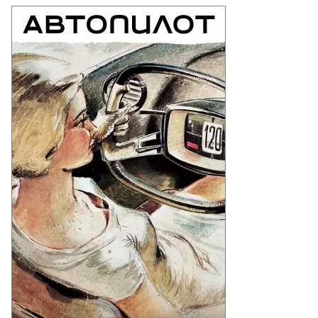
то:
рина
жор,
ммерсантъ