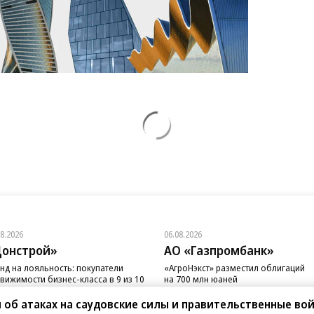
08.2026
06.08.2026
онстрой»
АО «Газпромбанк»
нд на лояльность: покупатели
«АгроНэкст» разместил облигаций
вижимости бизнес-класса в 9 из 10
на 700 млн юаней
чаев остаются в сегменте
об атаках на саудовские силы и правительственные во