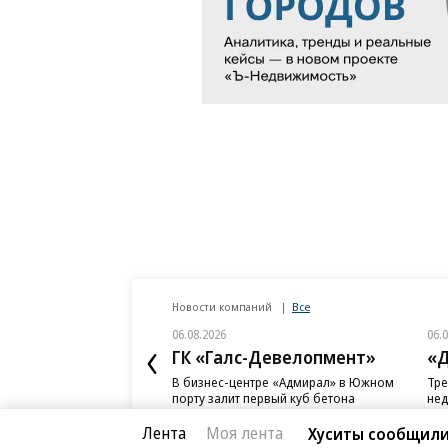
Новости компаний
Все
06.08.2026
06.
ГК «Галс-Девелопмент»
«Д
В бизнес-центре «Адмирал» в Южном
Тре
порту залит первый куб бетона
нед
слу
Лента
Моя лента
Хуситы сообщили 