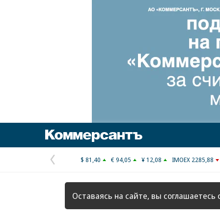
Коммерсантъ
$ 81,40
€ 94,05
¥ 12,08
IMOEX 2285,88
Предыдущая
страница
Оставаясь на сайте, вы соглашаетесь 