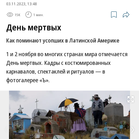
03.11.2023, 13:48
15K
1 мин.
День мертвых
Как поминают усопших в Латинской Америке
1 и 2 ноября во многих странах мира отмечается
День мертвых. Кадры с костюмированных
карнавалов, спектаклей и ритуалов — в
фотогалерее «Ъ».
Развернуть на