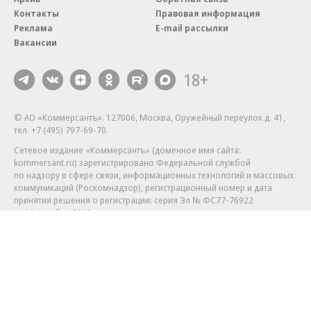
Контакты
Правовая информация
Реклама
E-mail рассылки
Вакансии
18+
© АО «Коммерсантъ». 127006, Москва, Оружейный переулок д. 41,
тел. +7 (495) 797-69-70.
Сетевое издание «Коммерсантъ» (доменное имя сайта:
kommersant.ru) зарегистрировано Федеральной службой
по надзору в сфере связи, информационных технологий и массовых
коммуникаций (Роскомнадзор), регистрационный номер и дата
принятия решения о регистрации: серия
Эл № ФС77-76922
от 11 октября 2019 г.
Партнерские проекты/материалы, новости компаний, материалы
с пометкой «Промо» и «Официальное сообщение» опубликованы
на коммерческой основе.
На kommersant.ru применяются рекомендательные технологии.
Подробнее