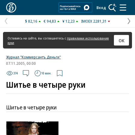
Коммерсантъ
Вход
$ 82,16
€ 94,83
¥ 12,23
IMOEX 2281,31
Предыдущая
С
страница
с
Оставаясь на сайте, вы соглашаетесь с
правилами использования
ОК
куки
Журнал "Коммерсантъ Деньги"
07.11.2005, 00:00
374
10 мин.
Шитье в четыре руки
Шитье в четыре руки