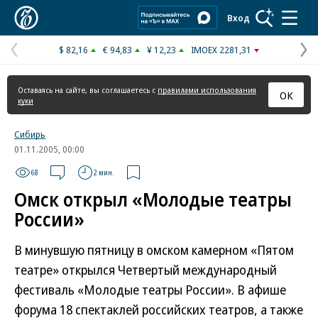
Коммерсантъ
Вход
$ 82,16
€ 94,83
¥ 12,23
IMOEX 2281,31
Предыдущая
С
страница
с
Оставаясь на сайте, вы соглашаетесь с
правилами использования
ОК
куки
Сибирь
01.11.2005, 00:00
68
2 мин.
Омск открыл «Молодые театры
России»
В минувшую пятницу в омском камерном «Пятом
театре» открылся Четвертый международный
фестиваль «Молодые театры России». В афише
форума 18 спектаклей российских театров, а также