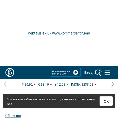
Реклама в «Ъ» www.kommersant.ru/ad
Коммерсантъ
Вход
$ 80,92
€ 93,19
¥ 12,08
IMOEX 2288,52
Предыдущая
С
страница
с
Оставаясь на сайте, вы соглашаетесь с
правилами использования
ОК
куки
Общество