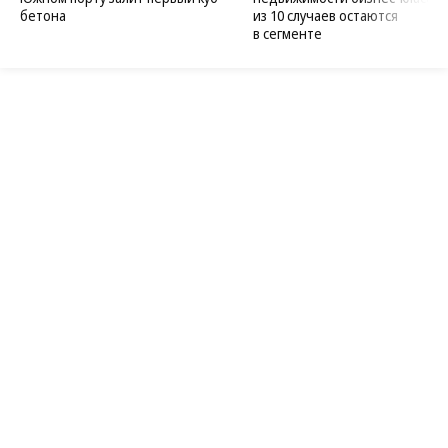
бетона
из 10 случаев остаются
в сегменте
Благотворительный фонд
18+ реклама
О «Коммерсанте»
Android
Архив
Обратная связь
Контакты
Правовая информация
Реклама
E-mail рассылки
Вакансии
18+
© АО «Коммерсантъ». 127006, Москва, Оружейный переулок д. 41,
тел. +7 (495) 797-69-70.