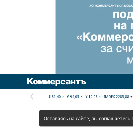
Коммерсантъ
$ 81,40
€ 94,05
¥ 12,08
IMOEX 2285,88
Предыдущая
страница
Оставаясь на сайте, вы соглашаетесь 