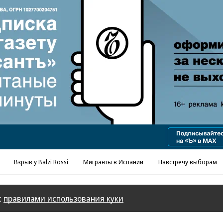
Реклама в «Ъ» www.kommersant.ru/ad
Взрыв у Balzi Rossi
Мигранты в Испании
Навстречу выборам
с
правилами использования куки