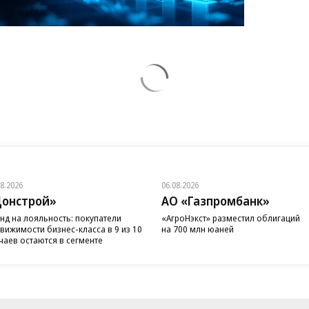
08.2026
06.08.2026
онстрой»
АО «Газпромбанк»
нд на лояльность: покупатели
«АгроНэкст» разместил облигаций
вижимости бизнес-класса в 9 из 10
на 700 млн юаней
чаев остаются в сегменте