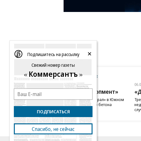
Подпишитесь на рассылку
Свежий номер газеты
Коммерсантъ
Новости компаний
Все
06.08.2026
06.
ГК «Галс-Девелопмент»
«Д
В бизнес-центре «Адмирал» в Южном
Тре
порту залит первый куб бетона
нед
слу
ПОДПИСАТЬСЯ
Спасибо, не сейчас