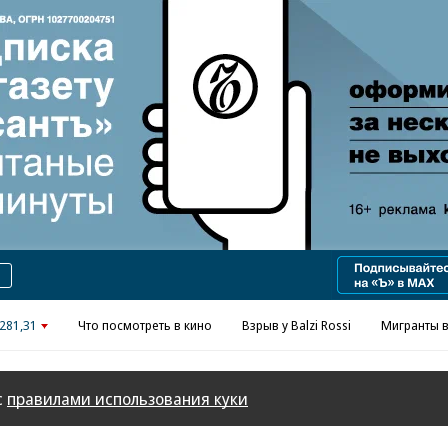
Реклама в «Ъ» www.kommersant.ru/ad
281,31
Что посмотреть в кино
Взрыв у Balzi Rossi
Мигранты в
с
правилами использования куки