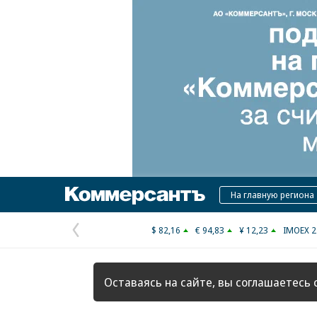
Коммерсантъ
На главную региона
$ 82,16
€ 94,83
¥ 12,23
IMOEX 2
Предыдущая
страница
Оставаясь на сайте, вы соглашаетесь 