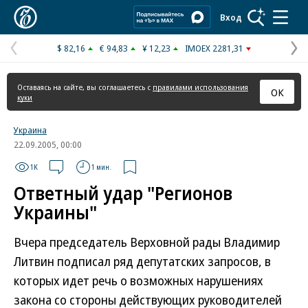
Коммерсантъ
Вход
$ 82,16
€ 94,83
¥ 12,23
IMOEX 2281,31
Предыдущая
С
страница
с
Оставаясь на сайте, вы соглашаетесь с
правилами использования
ОК
куки
Украина
22.09.2005, 00:00
1K
1 мин.
Ответный удар "Регионов
Украины"
Вчера председатель Верховной рады Владимир
Литвин подписал ряд депутатских запросов, в
которых идет речь о возможных нарушениях
закона со стороны действующих руководителей