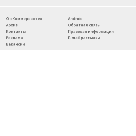
О «Коммерсанте»
Android
Архив
Обратная связь
Контакты
Правовая информация
Реклама
E-mail рассылки
Вакансии
18+
© АО «Коммерсантъ». 127006, Москва, Оружейный переулок д. 41,
тел. +7 (495) 797-69-70.
Сетевое издание «Коммерсантъ» (доменное имя сайта:
kommersant.ru) зарегистрировано Федеральной службой
по надзору в сфере связи, информационных технологий и массовых
коммуникаций (Роскомнадзор), регистрационный номер и дата
принятия решения о регистрации: серия
Эл № ФС77-76922
от 11 октября 2019 г.
Партнерские проекты/материалы, новости компаний, материалы
с пометкой «Промо» и «Официальное сообщение» опубликованы