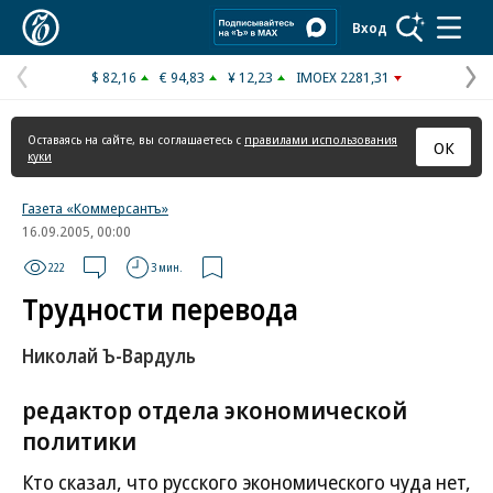
Коммерсантъ
Вход
$ 82,16
€ 94,83
¥ 12,23
IMOEX 2281,31
Предыдущая
С
страница
с
Оставаясь на сайте, вы соглашаетесь с
правилами использования
ОК
куки
Газета «Коммерсантъ»
16.09.2005, 00:00
222
3 мин.
Трудности перевода
Николай Ъ-Вардуль
редактор отдела экономической
политики
Кто сказал, что русского экономического чуда нет,