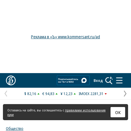
Реклама в «Ъ» www.kommersant.ru/ad
Коммерсантъ
Вход
$ 82,16
€ 94,83
¥ 12,23
IMOEX 2281,31
Предыдущая
С
страница
с
Оставаясь на сайте, вы соглашаетесь с
правилами использования
ОК
куки
Общество