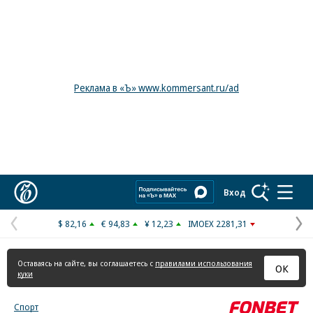
Реклама в «Ъ» www.kommersant.ru/ad
Коммерсантъ
Вход
$ 82,16
€ 94,83
¥ 12,23
IMOEX 2281,31
Предыдущая
С
страница
с
Оставаясь на сайте, вы соглашаетесь с
правилами использования
ОК
куки
Спорт