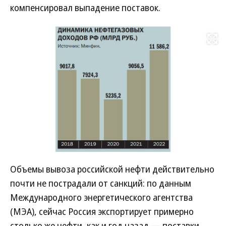
компенсировал выпадение поставок.
Развернуть на
Объемы вывоза российской нефти действительно
почти не пострадали от санкций: по данным
Международного энергетического агентства
(МЭА), сейчас Россия экспортирует примерно
столько же нефти, как и год назад — поставки,