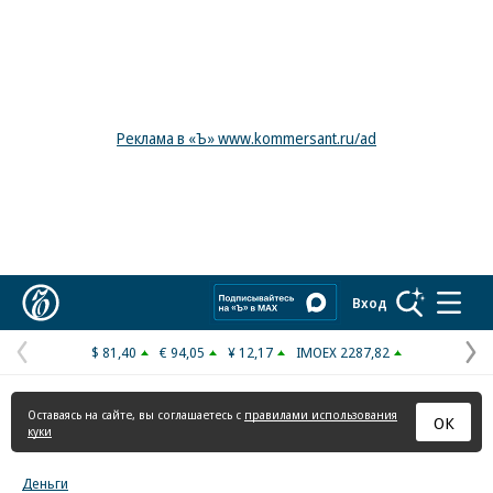
Реклама в «Ъ» www.kommersant.ru/ad
Коммерсантъ
Вход
$ 81,40
€ 94,05
¥ 12,17
IMOEX 2287,82
Предыдущая
С
страница
с
Оставаясь на сайте, вы соглашаетесь с
правилами использования
ОК
куки
Деньги