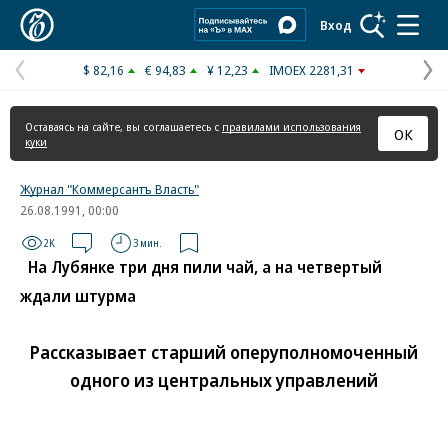
Коммерсантъ
Вход
$ 82,16
€ 94,83
¥ 12,23
IMOEX 2281,31
Предыдущая
С
страница
с
Оставаясь на сайте, вы соглашаетесь с
правилами использования
ОК
куки
Журнал "Коммерсантъ Власть"
26.08.1991, 00:00
2K
3 мин.
На Лубянке три дня пили чай, а на четвертый
ждали штурма
Рассказывает старший оперуполномоченный
одного из центральных управлений