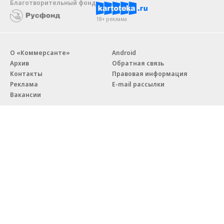
Благотворительный фонд
18+ реклама
О «Коммерсанте»
Android
Архив
Обратная связь
Контакты
Правовая информация
Реклама
E-mail рассылки
Вакансии
18+
© АО «Коммерсантъ». 127006, Москва, Оружейный переулок д. 41,
тел. +7 (495) 797-69-70.
Сетевое издание «Коммерсантъ» (доменное имя сайта:
kommersant.ru) зарегистрировано Федеральной службой
по надзору в сфере связи, информационных технологий и массовых
коммуникаций (Роскомнадзор), регистрационный номер и дата
принятия решения о регистрации: серия
Эл № ФС77-76922
от 11 октября 2019 г.