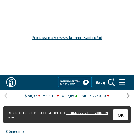
Реклама в «Ъ» www.kommersant.ru/ad
Коммерсантъ
Вход
$ 80,92
€ 93,19
¥ 12,05
IMOEX 2280,70
Предыдущая
С
страница
с
Оставаясь на сайте, вы соглашаетесь с
правилами использования
ОК
куки
Общество