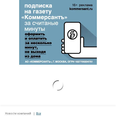
Новости партнеров
Запад назвал дату капитуляции
Украины
ВСУ точно получат десятки тысяч новых
солдат
Рубио отреагировал на требование
перестать накачивать ВСУ оружием
Путин озвучил итоговый план СВО