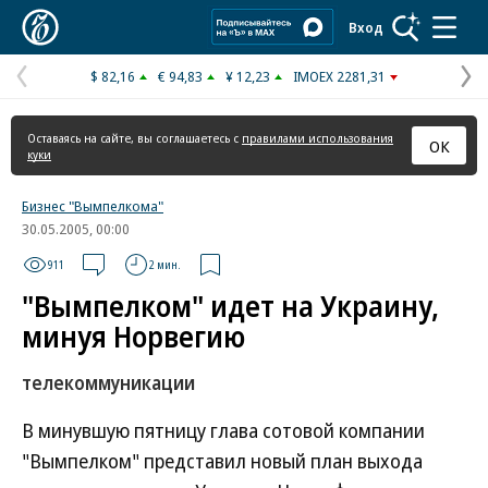
Коммерсантъ
Вход
$ 82,16
€ 94,83
¥ 12,23
IMOEX 2281,31
Предыдущая
С
страница
с
Оставаясь на сайте, вы соглашаетесь с
правилами использования
ОК
куки
Бизнес "Вымпелкома"
30.05.2005, 00:00
911
2 мин.
"Вымпелком" идет на Украину,
минуя Норвегию
телекоммуникации
В минувшую пятницу глава сотовой компании
"Вымпелком" представил новый план выхода