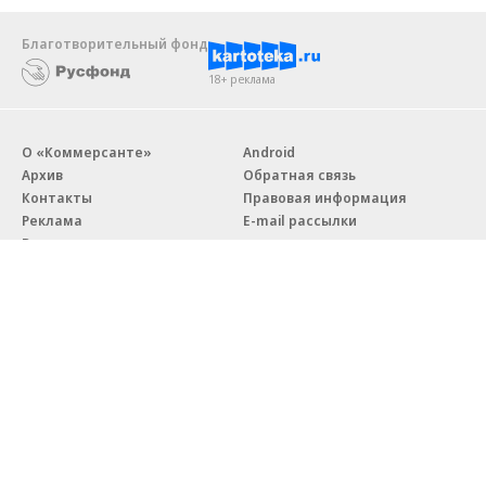
Благотворительный фонд
18+ реклама
О «Коммерсанте»
Android
Архив
Обратная связь
Контакты
Правовая информация
Реклама
E-mail рассылки
Вакансии
18+
© АО «Коммерсантъ». 127006, Москва, Оружейный переулок д. 41,
тел. +7 (495) 797-69-70.
Сетевое издание «Коммерсантъ» (доменное имя сайта:
kommersant.ru) зарегистрировано Федеральной службой
по надзору в сфере связи, информационных технологий и массовых
коммуникаций (Роскомнадзор), регистрационный номер и дата