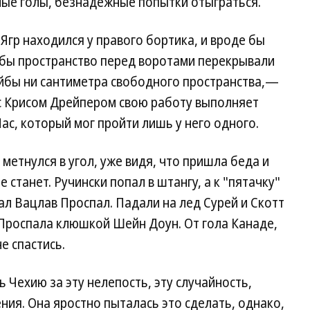
ые голы, безнадежные попытки отыграться.
Ягр находился у правого бортика, и вроде бы
 бы пространство перед воротами перекрывали
айбы ни сантиметра свободного пространства,—
 с Крисом Дрейпером свою работу выполняет
Пас, который мог пройти лишь у него одного.
метнулся в угол, уже видя, что пришла беда и
 станет. Ручински попал в штангу, а к "пятачку"
ал Вацлав Проспал. Падали на лед Сурей и Скотт
 Проспала клюшкой Шейн Доун. От гола Канаде,
е спастись.
 Чехию за эту нелепость, эту случайность,
ия. Она яростно пыталась это сделать, однако,