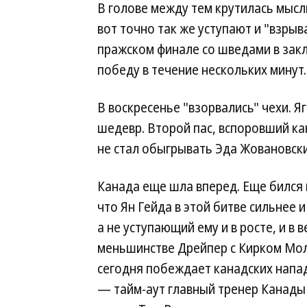
В голове между тем крутилась мысль
вот точно так же уступают и "взры
пражском финале со шведами в зак
победу в течение нескольких минут.
В воскресенье "взорвались" чехи. Я
шедевр. Второй пас, вспоровший ка
не стал обыгрывать Эда Жовановски,
Канада еще шла вперед. Еще бился 
что Ян Гейда в этой битве сильнее 
а не уступающий ему и в росте, и в
меньшинстве Дрейпер с Кирком Молт
сегодня побеждает канадских напа
— тайм-аут главный тренер Канады