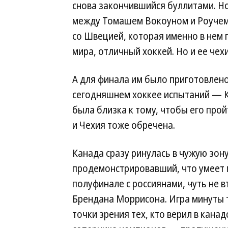
снова закончившийся буллитами. Но
между Томашем Вокоуном и Роучем 
со Швецией, которая именно в нем 
мира, отличный хоккей. Но и ее че
А для финала им было приготовлен
сегодняшнем хоккее испытаний — К
была близка к тому, чтобы его прой
и Чехия тоже обречена.
Канада сразу ринулась в чужую зон
продемонстрировавший, что умеет п
полуфинале с россиянами, чуть не в
Брендана Моррисона. Игра минуты т
точки зрения тех, кто верил в кан