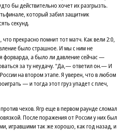
удто бы действительно хочет их разгрызть.
тьфинале, который забил защитник
ять секунд.
, что прекрасно помнит тот матч. Как вели 2:0,
вление было страшное. И мы с ним не
я форварда, а было ли давление сейчас —
ваться за ту неудачу. "Да,— ответил он.— И
оссии на втором этапе. Я уверен, что в любом
оиграть — и тогда этот груз упадет с плеч,
 против чехов. Ягр еще в первом раунде сломал
повязкой. После поражения от России у них был
и, игравшими так же хорошо, как год назад, и