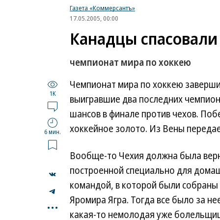
Газета «Коммерсантъ»
17.05.2005, 00:00
Канадцы спасовали
чемпионат мира по хоккею
Чемпионат мира по хоккею заверши
1K
выигравшие два последних чемпиона
шансов в финале против чехов. Побе
хоккейное золото. Из Вены перед
6 мин.
Вообще-то Чехия должна была верну
построенной специально для домаш
командой, в которой были собраны 
...
Яромира Ягра. Тогда все было за не
какая-то немолодая уже болельщиц