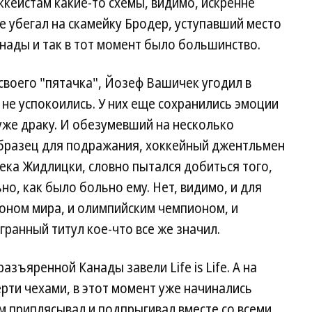
ккеистам какие-то схемы, видимо, искренне
ще убегал на скамейку Бродер, уступавший место
анады и так в тот момент было большинство.
своего "пятачка", Йозеф Вашичек угодил в
не успокоились. У них еще сохранились эмоции
уже драку. И обезумевший на несколько
бразец для подражания, хоккейный джентльмен
ека Жидлицки, словно пытался добиться того,
о, как было больно ему. Нет, видимо, и для
оном мира, и олимпийским чемпионом, и
гранный титул кое-что все же значил.
разъяренной Канады завели Life is Life. А на
ерти чехами, в этот момент уже начинались
ем приплясывал и подпрыгивал вместе со всеми