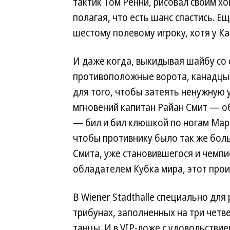
тактик Том Ренни, рисовал своим хо
полагая, что есть шанс спастись. Е
шестому полевому игроку, хотя у К
И даже когда, выкидывая шайбу со 
противоположные ворота, канадцы 
для того, чтобы затеять ненужную 
мгновений капитан Райан Смит — о
— бил и бил клюшкой по ногам Мар
чтобы противнику было так же больн
Смита, уже становившегося и чемпи
обладателем Кубка мира, этот прои
В Wiener Stadthalle специально для 
трибунах, заполненных на три четв
танцы. И в VIP-ложе с удовольстви