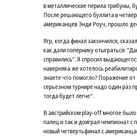
в металлические перила трибуны, б
После решающего буллита в четвер
американцев Энди Роуч, прошло дес
Ягр, когда финал закончился, сказал
как дали сопернику отыграться: "Да
справились". Я спросил выдающегос
наверняка же хотелось реабилитиро
знаете что помогло? Поражение от Р
серьезном турнире надо один раз пр
тогда будет легче".
В австрийском play-off многое было
палец и так и доиграл чемпионат с 
новый четвертьфинал с американцам