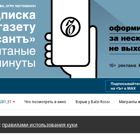
281,31
Что посмотреть в кино
Взрыв у Balzi Rossi
Мигранты в
с
правилами использования куки