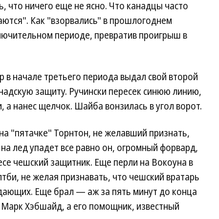
, что ничего еще не ясно. Что канадцы часто
ваются". Как "взорвались" в прошлогоднем
лючительном периоде, превратив проигрыш в
гр в начале третьего периода выдал свой второй
надскую защиту. Ручински пересек синюю линию,
 а нанес щелчок. Шайба вонзилась в угол ворот.
на "пятачке" Торнтон, не желавший признать,
и на лед упадет все равно он, огромный форвард,
 весе чешский защитник. Еще перли на Вокоуна в
би, не желая признавать, что чешский вратарь
дающих. Еще брал — аж за пять минут до конца
 Марк Хэбшайд, а его помощник, известный