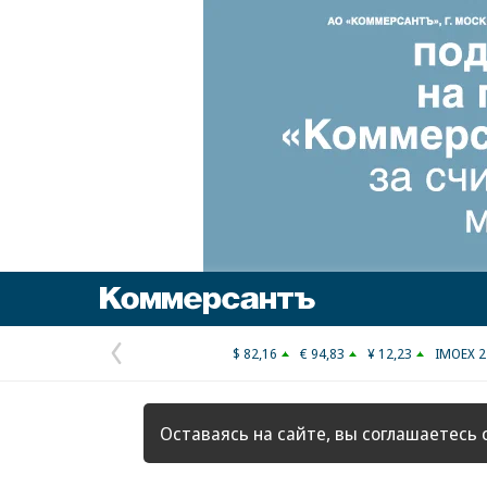
Коммерсантъ
$ 82,16
€ 94,83
¥ 12,23
IMOEX 2
Предыдущая
страница
Оставаясь на сайте, вы соглашаетесь 