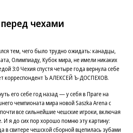
 перед чехами
лся тем, чего было трудно ожидать: канадцы,
та, Олимпиаду, Кубок мира, не имели никаких
дой 3:0 Чехия спустя четыре года вернула себе
ает корреспондент Ъ АЛЕКСЕЙ Ъ-ДОСПЕХОВ.
ть его себе год назад — у себя в Праге на
него чемпионата мира новой Saszka Arena с
почти все сильнейшие чешские игроки, включая
е. И я до сих пор хорошо помню эту картину:
а в свитере чешской сборной вцепилась зубами