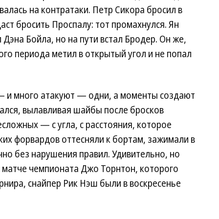
валась на контратаки. Петр Сикора бросил в
аст бросить Проспалу: тот промахнулся. Ян
Дэна Бойла, но на пути встал Бродер. Он же,
ого периода метил в открытый угол и не попал
 — и много атакуют — одни, а моменты создают
нался, вылавливая шайбы после бросков
сложных — с угла, с расстояния, которое
ких форвардов оттесняли к бортам, зажимали в
чно без нарушения правил. Удивительно, но
м матче чемпионата Джо Торнтон, которого
нира, снайпер Рик Нэш были в воскресенье