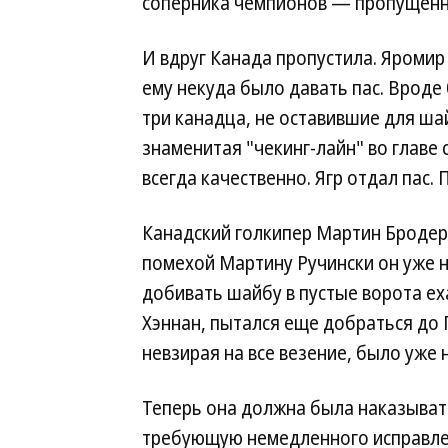
соперника чемпионов — пропущенн
И вдруг Канада пропустила. Яромир 
ему некуда было давать пас. Вроде
три канадца, не оставившие для ш
знаменитая "чекинг-лайн" во главе
всегда качественно. Ягр отдал пас. 
Канадский голкипер Мартин Бродер 
помехой Мартину Ручински он уже не
добивать шайбу в пустые ворота ех
Хэннан, пытался еще добраться до
невзирая на все везение, было уже н
Теперь она должна была наказывать
требующую немедленного исправлен