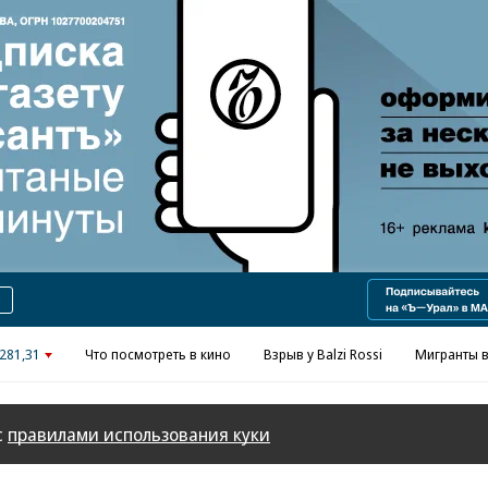
Реклама в «Ъ» www.kommersant.ru/ad
281,31
Что посмотреть в кино
Взрыв у Balzi Rossi
Мигранты в
с
правилами использования куки