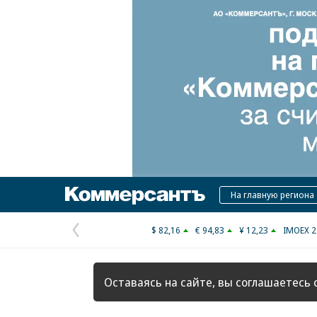
Коммерсантъ
На главную региона
$ 82,16
€ 94,83
¥ 12,23
IMOEX 2
Предыдущая
страница
Оставаясь на сайте, вы соглашаетесь 