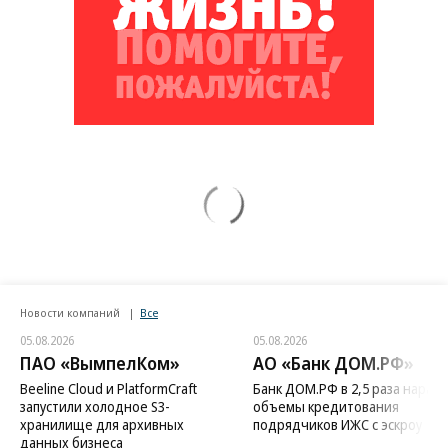
Новости компаний
Все
05.08.2026
05.08.2026
ПАО «ВымпелКом»
АО «Банк ДОМ.РФ»
Beeline Cloud и PlatformCraft
Банк ДОМ.РФ в 2,5 раза нараст
запустили холодное S3-
объемы кредитования
хранилище для архивных
подрядчиков ИЖС с эскроу
данных бизнеса