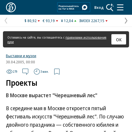
Коммерсантъ
Вход
$ 80,92
€ 93,19
¥ 12,04
IMOEX 2267,15
Предыдущая
С
страница
с
Оставаясь на сайте, вы соглашаетесь с
правилами использования
ОК
куки
Выставки и музеи
30.04.2005, 00:00
279
3 мин.
Проекты
В Москве вырастет "Черешневый лес"
В середине мая в Москве откроется пятый
фестиваль искусств "Черешневый лес". По случаю
двойного праздника — собственного юбилея и