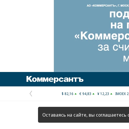
Коммерсантъ
$ 82,16
€ 94,83
¥ 12,23
IMOEX 2
Предыдущая
страница
Оставаясь на сайте, вы соглашаетесь 