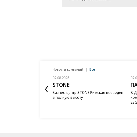
Новости компаний
Все
07.08.2026
07.
STONE
П
Бизнес-центр STONE Римская возведен
В Д
в полную высоту
ком
ESG