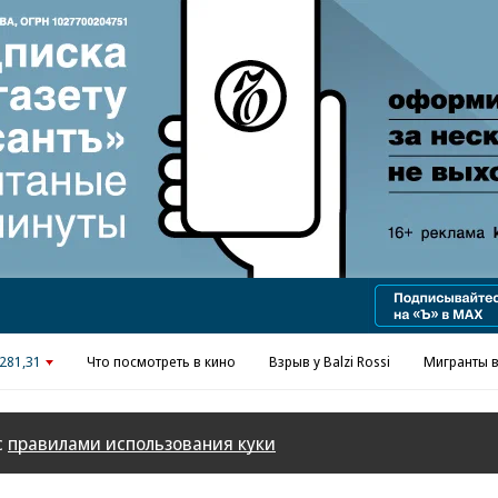
Реклама в «Ъ» www.kommersant.ru/ad
281,31
Что посмотреть в кино
Взрыв у Balzi Rossi
Мигранты в
с
правилами использования куки