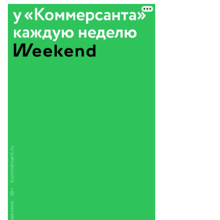
ександр
стрыкин
то:
ександр