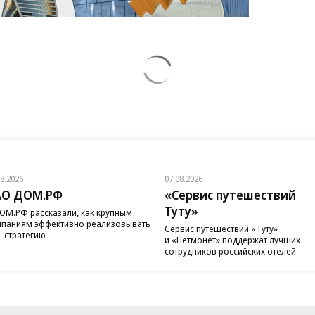
08.2026
07.08.2026
АО ДОМ.РФ
«Сервис путешествий
Туту»
ОМ.РФ рассказали, как крупным
паниям эффективно реализовывать
Сервис путешествий «Туту»
-стратегию
и «Нетмонет» поддержат лучших
сотрудников российских отелей