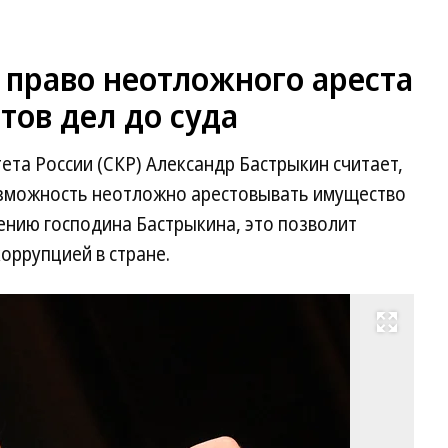
 право неотложного ареста
ов дел до суда
та России (СКР) Александр Бастрыкин считает,
озможность неотложно арестовывать имущество
ению господина Бастрыкина, это позволит
оррупцией в стране.
Развернуть на весь экран
Ал
Ба
Фо
Ал