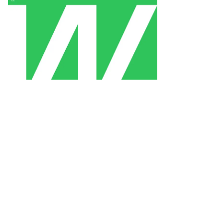
заков
ммерсантъ