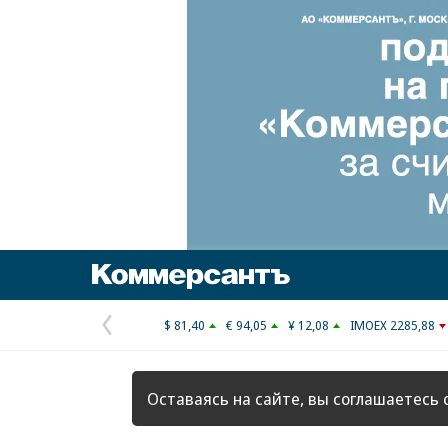
Коммерсантъ
$ 81,40
€ 94,05
¥ 12,08
IMOEX 2285,88
Предыдущая
страница
Оставаясь на сайте, вы соглашаетесь 