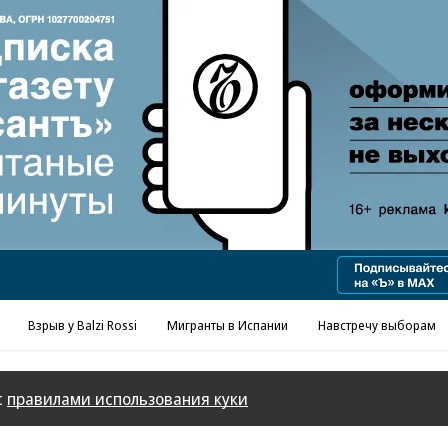
Реклама в «Ъ» www.kommersant.ru/ad
Взрыв у Balzi Rossi
Мигранты в Испании
Навстречу выборам
с
правилами использования куки