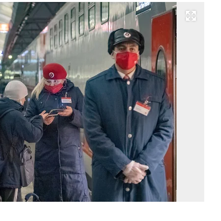
Развернуть на весь экран
Фо
Та
Го
Ко