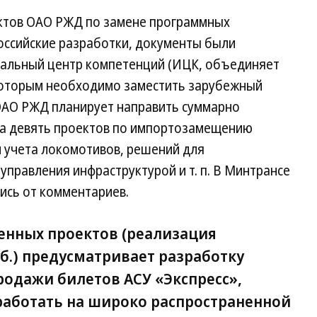
ектов ОАО РЖД по замене программных
российские разработки, документы были
иальный центр компетенций (ИЦК, объединяет
которым необходимо заместить зарубежный
 ОАО РЖД планирует направить суммарно
 на девять проектов по импортозамещению
м учета локомотивов, решений для
правления инфраструктурой и т. п. В Минтрансе
лись от комментариев.
енных проектов (реализация
уб.) предусматривает разработку
родажи билетов АСУ «Экспресс»,
 работать на широко распространенной