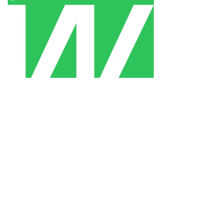
то:
тьяна
рд,
ммерсантъ