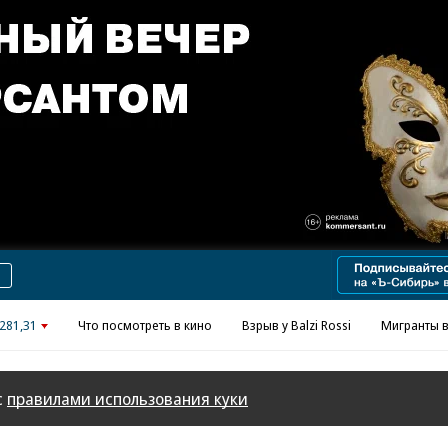
Реклама в «Ъ» www.kommersant.ru/ad
281,31
Что посмотреть в кино
Взрыв у Balzi Rossi
Мигранты в
с
правилами использования куки