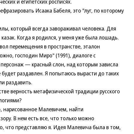
еческих и египетских росписях.
азировать Исаака Бабеля, это "луг, по которому
, который всегда завораживал человека. Для
казак. Когда я родился, у меня уже была лошадь.
ол перемещения в пространстве, эталон
ожно, господин Миро" (1991), диалоге с
 персонаж — красный слон, над которым зависла
е будет раздавлен. Я попытаюсь вырасти до таких
ли раздавить.
ве верность метафизической традиции русского
логиями?
 нарисованное Малевичем, найти
зору. В нем есть все, что только можно
о, что представляю я. Идея Малевича была в том,