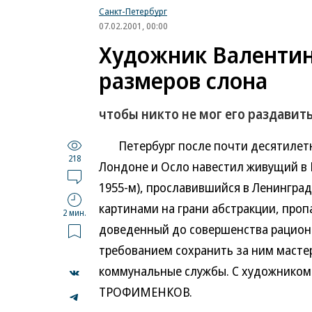
Санкт-Петербург
07.02.2001, 00:00
Художник Валентин
размеров слона
чтобы никто не мог его раздавит
Петербург после почти десятилетне
218
Лондоне и Осло навестил живущий в
1955-м), прославившийся в Ленингра
картинами на грани абстракции, про
2 мин.
доведенный до совершенства рацион
требованием сохранить за ним масте
коммунальные службы. С художником
ТРОФИМЕНКОВ.