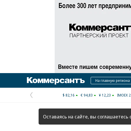
Коммерсантъ
На главную региона
$ 82,16
€ 94,83
¥ 12,23
IMOEX 2
Предыдущая
страница
Оставаясь на сайте, вы соглашаетесь 