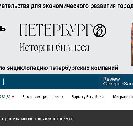
281,31
Что посмотреть в кино
Взрыв у Balzi Rossi
Мигранты в
с
правилами использования куки