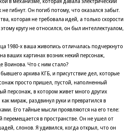
кой в механизме, которая давала электрический
не гибнут. Он погиб потому, что оказался забыт.
тва, которая не требовала идей, а только скорости
 этому кругу не относился, он был интеллектуалом,
а 1980-х ваша живопись отличалась подчеркнуто
на ваших картинах возник некий персонаж,
е Воинова. Что с ним стало?
вшего архива КГБ, и присутствие дел, которые
рсонаж просто пришел, пустой, наполненный
ый персонаж, в котором живет много других
 как мираж, раздвинул руки и превратился в
ами. Его тайные мысли проявляются на его теле:
рый перемещается в пространстве. Он не ушел от
адей, слонов. Я удивился, когда открыл, что он